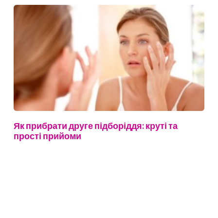
Як прибрати друге підборіддя: круті та
прості прийоми