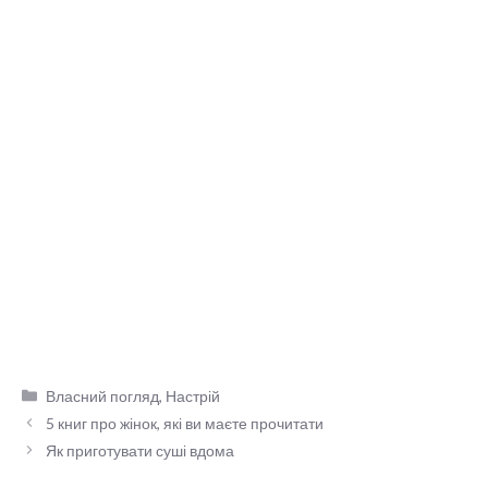
Категорії
Власний погляд
,
Настрій
5 книг про жінок, які ви маєте прочитати
Як приготувати суші вдома