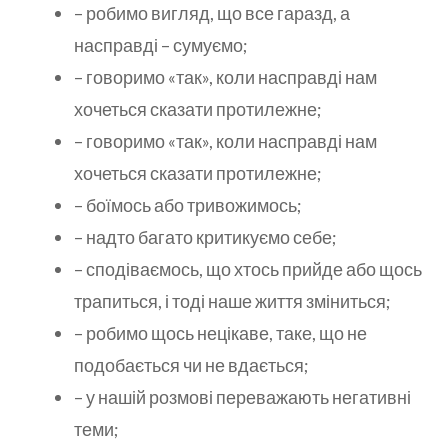
– робимо вигляд, що все гаразд, а
насправді – сумуємо;
– говоримо «так», коли насправді нам
хочеться сказати протилежне;
– говоримо «так», коли насправді нам
хочеться сказати протилежне;
– боїмось або тривожимось;
– надто багато критикуємо себе;
– сподіваємось, що хтось прийде або щось
трапиться, і тоді наше життя зміниться;
– робимо щось нецікаве, таке, що не
подобається чи не вдається;
– у нашій розмові переважають негативні
теми;