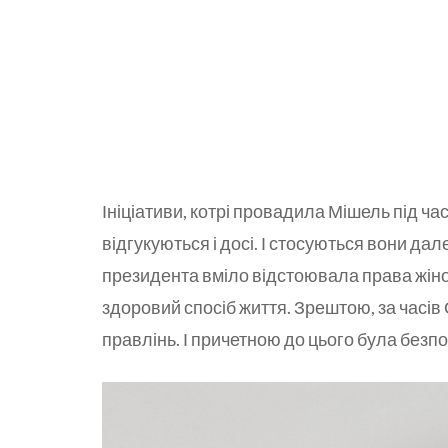
Ініціативи, котрі провадила Мішель під ч
відгукуються і досі. І стосуються вони д
президента вміло відстоювала права жіно
здоровий спосіб життя. Зрештою, за часів
правлінь. І причетною до цього була безп