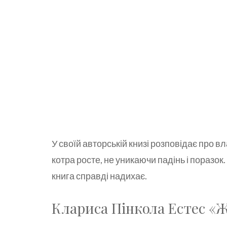
У своїй авторській книзі розповідає про в
котра росте, не уникаючи падінь і поразок. 
книга справді надихає.
Клариса Пінкола Естес «Ж