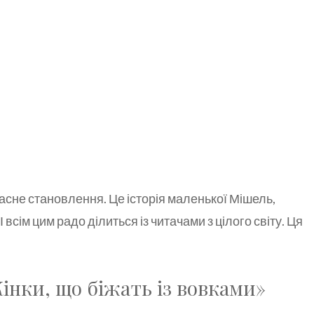
ласне становлення. Це історія маленької Мішель,
І всім цим радо ділиться із читачами з цілого світу. Ця
інки, що біжать із вовками»