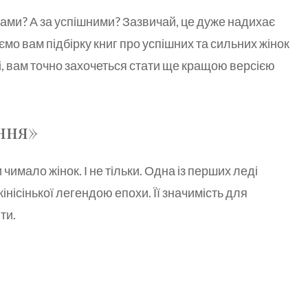
ками? А за успішними? Зазвичай, це дуже надихає
ємо вам підбірку книг про успішних та сильних жінок
ні, вам точно захочеться стати ще кращою версією
ння»
 чимало жінок. І не тільки. Одна із перших леді
ісінької легендою епохи. Її значимість для
ти.