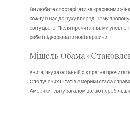
Ви любите спостерігати за красивими жін
кожну із нас до руху вперед. Тому пропону
світу цього. Після прочитання, ми упевне
себе і підкорювати нові вершини.
Мішель Обама «Становле
Книга, яку за останній рік прагне прочитати
Сполучених Штатів Америки стала справжін
Америки і світу загалом важко перебільши