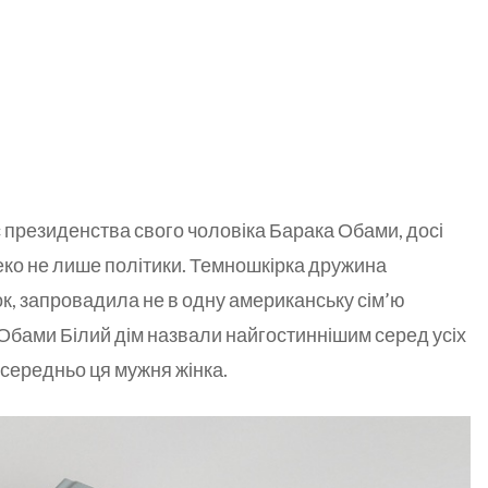
ас президенства свого чоловіка Барака Обами, досі
алеко не лише політики. Темношкірка дружина
к, запровадила не в одну американську сім’ю
 Обами Білий дім назвали найгостиннішим серед усіх
осередньо ця мужня жінка.