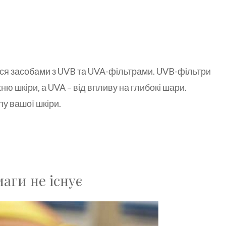
теся засобами з UVB та UVA-фільтрами. UVB-фільтри
ю шкіри, а UVA – від впливу на глибокі шари.
пу вашої шкіри.
аги не існує