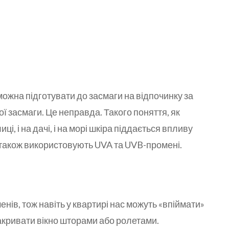
можна підготувати до засмаги на відпочинку за
 засмаги. Це неправда. Такого поняття, як
лиці, і на дачі, і на морі шкіра піддається впливу
ї також використовують UVA та UVB-промені.
нів, тож навіть у квартирі нас можуть «впіймати»
закривати вікно шторами або ролетами.