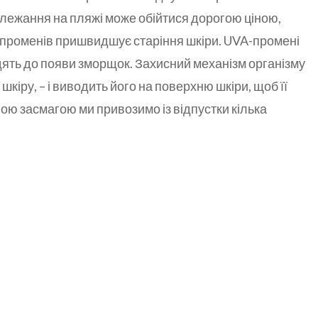
лежання на пляжі може обійтися дорогою ціною,
променів пришвидшує старіння шкіри. UVA-промені
дять до появи зморщок. Захисний механізм організму
шкіру, – і виводить його на поверхню шкіри, щоб її
вою засмагою ми привозимо із відпустки кілька