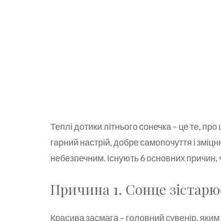
Теплі дотики літнього сонечка – це те, пр
гарний настрій, добре самопочуття і зміц
небезпечним. Існують 6 основних причин, 
Причина 1. Сонце зістарю
Красива засмага – головний сувенір, яким 