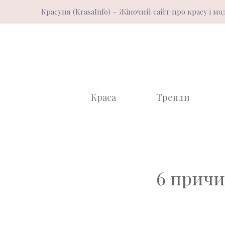
Перейти
Красуня (KrasaInfo) – Жіночий сайт про красу і мо
до
вмісту
Краса
Тренди
6 причи