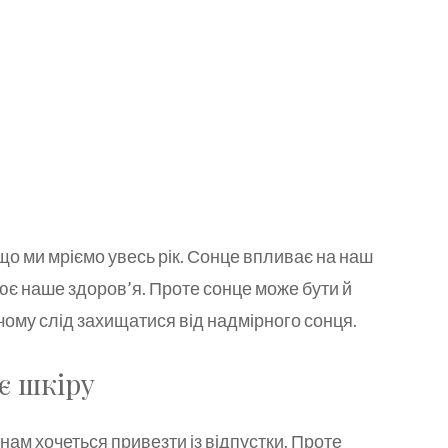
о що ми мріємо увесь рік. Сонце впливає на наш
нює наше здоров’я. Проте сонце може бути й
чому слід захищатися від надмірного сонця.
є шкіру
нам хочеться привезти із відпустки. Проте