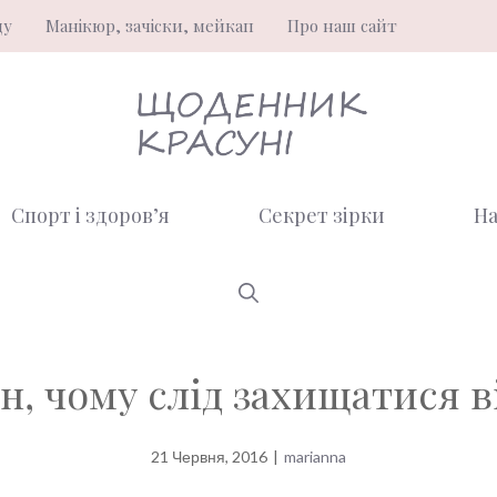
ду
Манікюр, зачіски, мейкап
Про наш сайт
Спорт і здоров’я
Секрет зірки
На
н, чому слід захищатися в
21 Червня, 2016
|
marianna