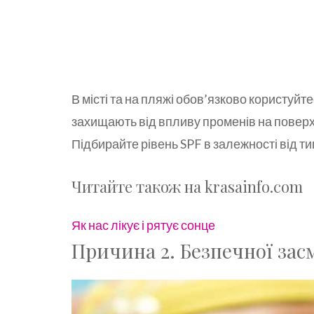
В місті та на пляжі обов’язково користуй
захищають від впливу променів на поверхн
Підбирайте рівень SPF в залежності від ти
Читайте також на krasainfo.com
Як нас лікує і рятує сонце
Причина 2. Безпечної засм