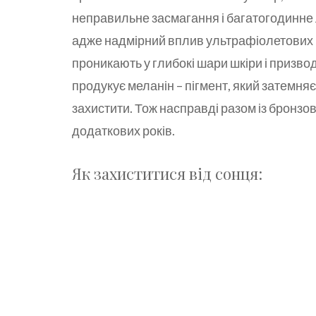
неправильне засмагання і багатогодинне 
адже надмірний вплив ультрафіолетових 
проникають у глибокі шари шкіри і призво
продукує меланін – пігмент, який затемняє 
захистити. Тож насправді разом із бронзо
додаткових років.
Як захиститися від сонця: