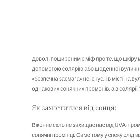
Доволі поширеним є міф про те, що шкіру 
допомогою солярію або щоденної вуличної
«безпечна засмага» не існує. І в місті на ву
однакових сонячних променів, а в солярі
Як захиститися від сонця:
Віконне скло не захищає нас від UVA-проме
сонячні промінці. Саме тому у спеку слід 