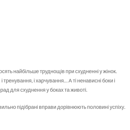
риносять найбільше труднощів при схудненні у жінок.
і тренування, і харчування… А ті ненависні боки і
орад для схуднення у боках та животі.
ильно підібрані вправи дорівнюють половині успіху.