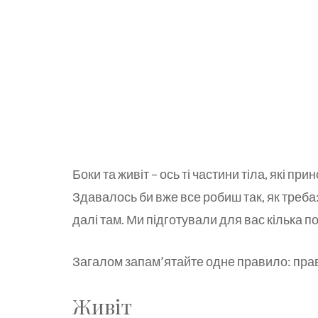
Боки та живіт – ось ті частини тіла, які п
Здавалось би вже все робиш так, як треба: 
далі там. Ми підготували для вас кілька п
Загалом запам’ятайте одне правило: прав
Живіт