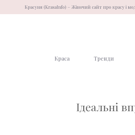
Перейти
Красуня (KrasaInfo) – Жіночий сайт про красу і мо
до
вмісту
Краса
Тренди
Ідеальні в