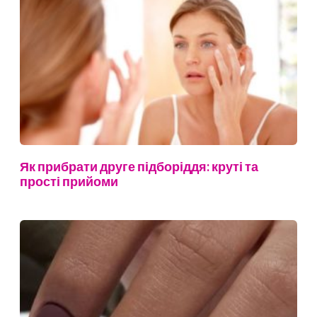
Як прибрати друге підборіддя: круті та
прості прийоми