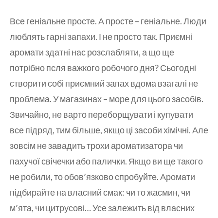
Все геніальне просте. А просте – геніальне. Люди
люблять гарні запахи. І не просто так. Приємні
аромати здатні нас розслабляти, а що ще
потрібно псля важкого робочого дня? Сьогодні
створити собі приємний запах вдома взагалі не
проблема. У магазинах – море для цього засобів.
Звичайно, не варто переборщувати і купувати
все підряд, тим більше, якщо ці засоби хімічні. Але
зовсім не завадить трохи ароматизатора чи
пахучої свічечки або палички. Якщо ви ще такого
не робили, то обов’язково спробуйте. Аромати
підбирайте на власний смак: чи то жасмин, чи
м’ята, чи цитрусові… Усе залежить від власних