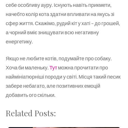
себе особливу ауру. Існують навіть прикмети,
начебто колір кота здатни впливати на якусь зі
сфер життя. Скажімо, рудий кіт у хаті – до грошей,
а чорний вміє знищувати всю негативну
енергетику.
Якщо не любите котів, подумайте про собаку.
Хоча би маленьку.
Тут
можна прочитати про
наймініатюрніші породи у світі. Місця такий песик
забере небагато, але позитивних емоцій
добавить ого скільки.
Related Posts: