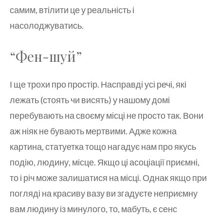
самим, втілити це у реальність і
насолоджуватись.
“Фен-шуй”
І ще трохи про простір. Насправді усі речі, які
лежать (стоять чи висять) у нашому домі
перебувають на своєму місці не просто так. Вони
аж ніяк не бувають мертвими. Адже кожна
картина, статуетка тощо нагадує нам про якусь
подію, людину, місце. Якщо ці асоціації приємні,
то і річ може залишатися на місці. Однак якщо при
погляді на красиву вазу ви згадуєте неприємну
вам людину із минулого, то, мабуть, є сенс