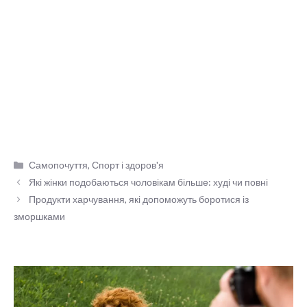
Категорії
Самопочуття
,
Спорт і здоров'я
Які жінки подобаються чоловікам більше: худі чи повні
Продукти харчування, які допоможуть боротися із
зморшками