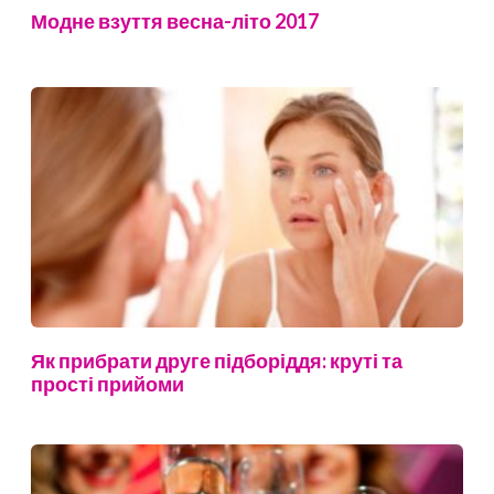
Модне взуття весна-літо 2017
Як прибрати друге підборіддя: круті та
прості прийоми