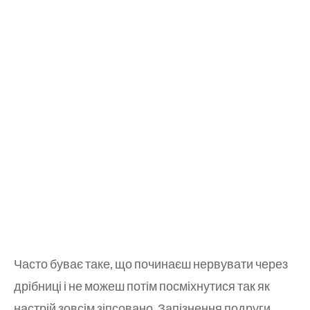
Часто буває таке, що починаєш нервувати через
дрібниці і не можеш потім посміхнутися так як
настрій зовсім зіпсовано. Запізнення подруги,