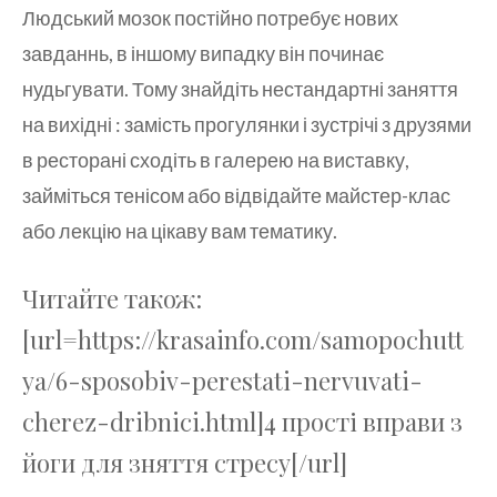
Людський мозок постійно потребує нових
завданнь, в іншому випадку він починає
нудьгувати. Тому знайдіть нестандартні заняття
на вихідні : замість прогулянки і зустрічі з друзями
в ресторані сходіть в галерею на виставку,
займіться тенісом або відвідайте майстер-клас
або лекцію на цікаву вам тематику.
Читайте також:
[url=https://krasainfo.com/samopochutt
ya/6-sposobiv-perestati-nervuvati-
cherez-dribnici.html]4 прості вправи з
йоги для зняття стресу[/url]