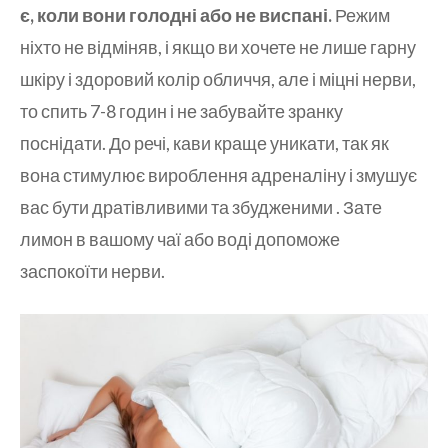
є, коли вони голодні або не виспані.
Режим
ніхто не відміняв, і якщо ви хочете не лише гарну
шкіру і здоровий колір обличчя, але і міцні нерви,
то спить 7-8 годин і не забувайте зранку
поснідати. До речі, кави краще уникати, так як
вона стимулює вироблення адреналіну і змушує
вас бути дратівливими та збудженими . Зате
лимон в вашому чаї або воді допоможе
заспокоїти нерви.