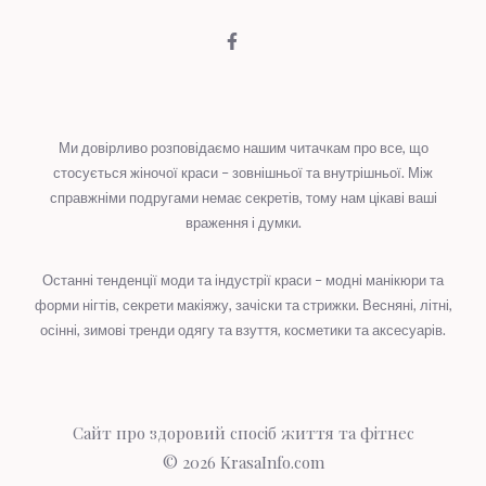
Ми довірливо розповідаємо нашим читачкам про все, що
стосується жіночої краси – зовнішньої та внутрішньої. Між
справжніми подругами немає секретів, тому нам цікаві ваші
враження і думки.
Останні тенденції моди та індустрії краси – модні манікюри та
форми нігтів, секрети макіяжу, зачіски та стрижки. Весняні, літні,
осінні, зимові тренди одягу та взуття, косметики та аксесуарів.
Сайт про здоровий спосіб життя та фітнес
© 2026
KrasaInfo.com