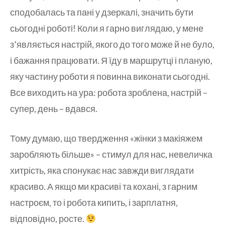
сподобалась та пані у дзеркалі, значить бути
сьогодні роботі! Коли я гарно виглядаю, у мене
з’являється настрій, якого до того може й не було,
і бажання працювати. Я їду в маршрутці і планую,
яку частину роботи я повинна виконати сьогодні.
Все виходить на ура: робота зроблена, настрій –
супер, день – вдався.
Тому думаю, що твердження «жінки з макіяжем
заробляють більше» – стимул для нас, невеличка
хитрість, яка спонукає нас завжди виглядати
красиво. А якщо ми красиві та кохані, з гарним
настроєм, то і робота кипить, і зарплатня,
відповідно, росте.