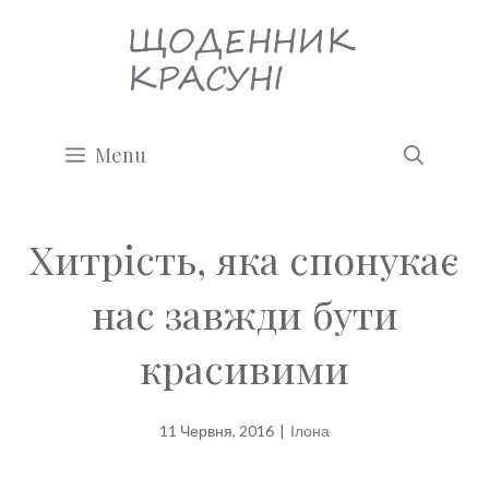
Перейти
до
вмісту
Menu
Хитрість, яка спонукає
нас завжди бути
красивими
11 Червня, 2016
|
Ілона