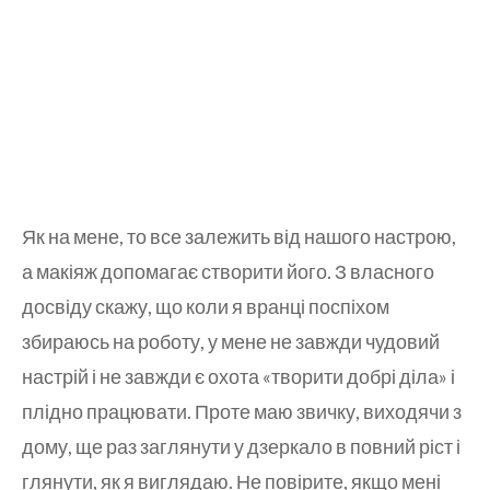
Як на мене, то все залежить від нашого настрою,
а макіяж допомагає створити його. З власного
досвіду скажу, що коли я вранці поспіхом
збираюсь на роботу, у мене не завжди чудовий
настрій і не завжди є охота «творити добрі діла» і
плідно працювати. Проте маю звичку, виходячи з
дому, ще раз заглянути у дзеркало в повний ріст і
глянути, як я виглядаю. Не повірите, якщо мені