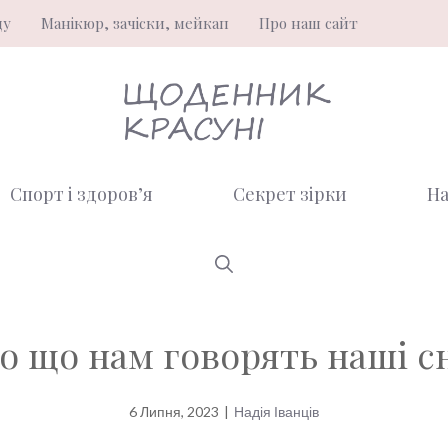
ду
Манікюр, зачіски, мейкап
Про наш сайт
Спорт і здоров’я
Секрет зірки
На
о що нам говорять наші с
6 Липня, 2023
|
Надія Іванців