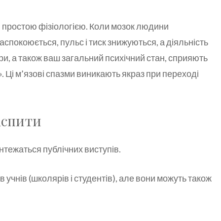
й простою фізіологією. Коли мозок людини
аспокоюється, пульс і тиск знижуються, а діяльність
и, а також ваш загальний психічний стан, сприяють
. Ці м’язові спазми виникають якраз при переході
 іспити
ентежаться публічних виступів.
 в учнів (школярів і студентів), але вони можуть також