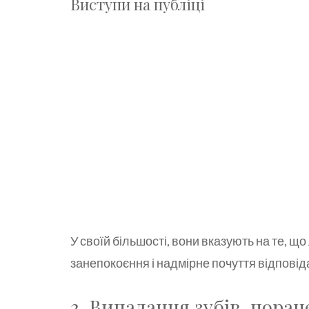
Виступи на публіці
У своїй більшості, вони вказують на те, щ
занепокоєння і надмірне почуття відповід
3. Випадання зубів, поран