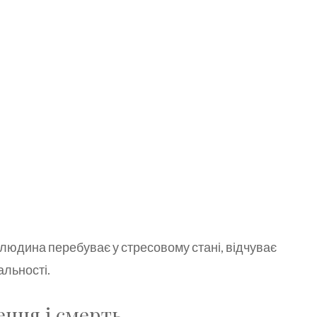
о людина перебуває у стресовому стані, відчуває
альності.
ення і смерть