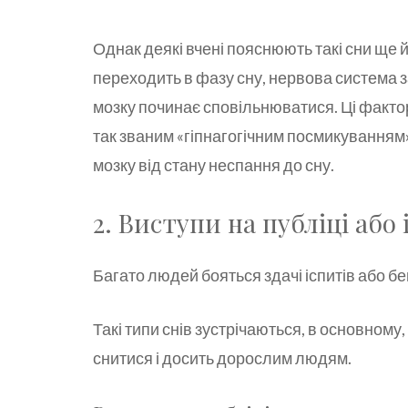
Однак деякі вчені пояснюють такі сни ще 
переходить в фазу сну, нервова система з
мозку починає сповільнюватися. Ці фактор
так званим «гіпнагогічним посмикуванням»
мозку від стану неспання до сну.
2. Виступи на публіці або
Багато людей бояться здачі іспитів або б
Такі типи снів зустрічаються, в основному,
снитися і досить дорослим людям.