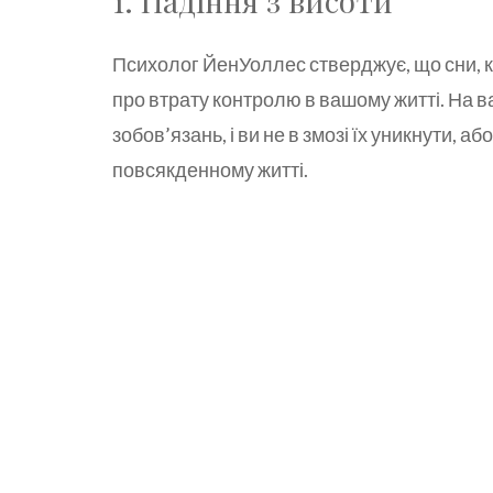
1. Падіння з висоти
Психолог ЙенУоллес стверджує, що сни, к
про втрату контролю в вашому житті. На 
зобов’язань, і ви не в змозі їх уникнути, 
повсякденному житті.