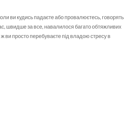
оли ви кудись падаєте або провалюєтесь, говорять
вас, швидше за все, навалилося багато обтяжливих
або ж ви просто перебуваєте під владою стресу в